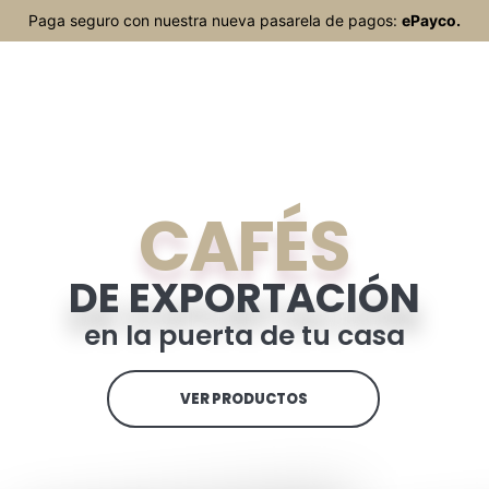
Paga seguro con nuestra nueva pasarela de pagos:
ePayco.
CAFÉS
0
$
0
DE EXPORTACIÓN
en la puerta de tu casa
VER PRODUCTOS