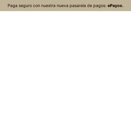
Paga seguro con nuestra nueva pasarela de pagos:
ePayco.
Inicio
Productos
Contacto