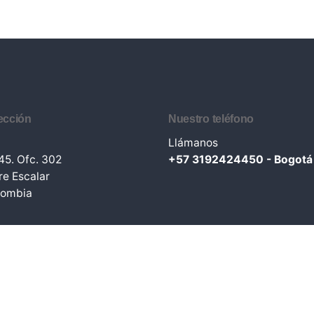
ección
Nuestro teléfono
Llámanos
45. Ofc. 302
+57 3192424450 - Bogotá
rre Escalar
lombia