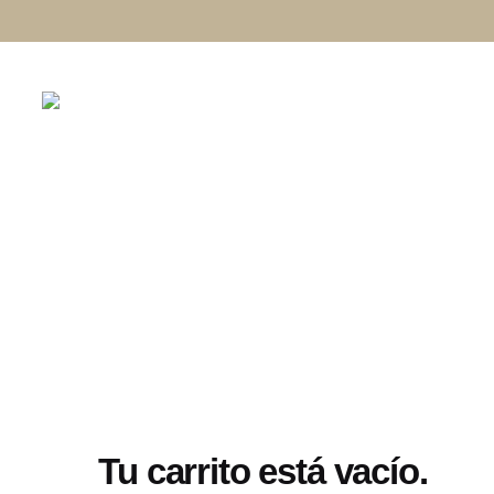
Skip
to
content
Carrito
Tu carrito está vacío.