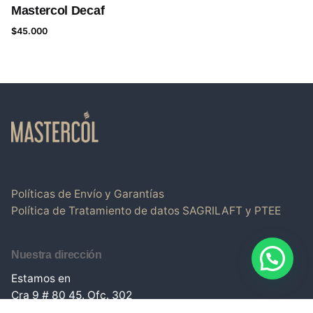
Mastercol Decaf
$
45.000
Políticas de Envío y Garantías
Política de Tratamiento de datos
SAGRILAFT y PTEE
Nuestra dirección
Estamos en
Cra 9 # 80 45. Ofc. 302
Edificio Torre Escalar