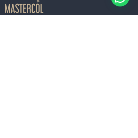
Políticas de Envío y Garantías
Política de Tratamiento de datos
SAGRILAFT y PTEE
Nuestra dirección
Estamos en
Cra 9 # 80 45. Ofc. 302
Edificio Torre Escalar
Bogotá, Colombia
Nuestro teléfono
Llámanos
+57 3192424450 - Bogotá